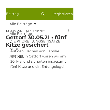
Beitrag
Registrieren
Alle Beiträge
10. Juni 2021
1 Min. Lesezeit
Alle Beiträge
Gettorf 30.05.21 • fünf
DIE KITZRETTUNGSEINSÄTZE
Kitze gesichert
NEUES
Auf den Flächen von Familie 
Taubert in Gettorf waren wir am 
ARTIKEL
30. Mai und sicherten insgesamt 
fünf Kitze und ein Entengelege!