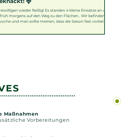
eknackt! 🦌
Die Damk
willigen wieder fleißig! Es standen 4 kleine Einsätze an und
3 unserer Tea
früh morgens auf den Weg zu den Flächen.. Wir befinden
ordentlich Du
woche und man sollte meinen, dass die Saison fast vorbei ist..
vor der Mahd 
n heute 6 Kitze und 2 Igel sichern! Ein Ergebnis, welches
Damkälber, 1 
fessionelle Absuche der zu mähenden Flächen zu dieser
18 Eiern gesi
sondern
vergrämt! Wa
VES
de Maßnahmen
zusätzliche Vorbereitungen
d