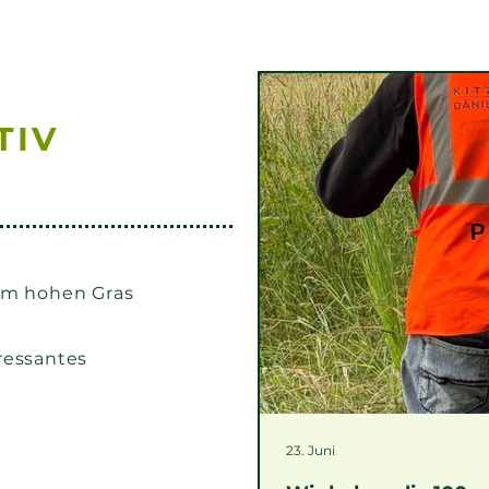
TIV
im hohen Gras
ressantes
23. Juni