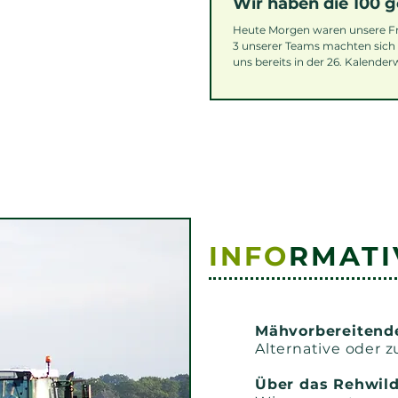
Wir haben die 100 g
Heute Morgen waren unsere Frei
3 unserer Teams machten sich 
uns bereits in der 26. Kalender
Aber nein! Unsere Teams konnte
definitiv zeigt, dass eine pro
Jahreszeit nicht nur sinnvoll, 
INFO
RMATI
Mähvorbereiten
Alternative oder 
Über das Rehwil