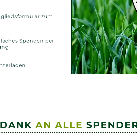
tgliedsformular zum
nfaches Spenden per
ung
nterladen
 DANK
AN ALLE
SPENDE