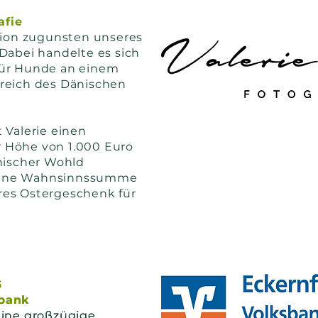
afie
ktion zugunsten unseres
Dabei handelte es sich
für Hunde an einem
reich des Dänischen
 Valerie einen
 Höhe von 1.000 Euro
änischer Wohld
Eine Wahnsinnssumme
res Ostergeschenk für
G
G
nbank
nbank
eine großzügige
eine großzügige