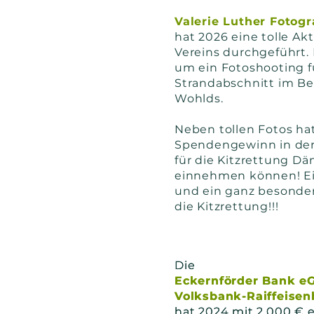
Valerie Luther Fotogr
hat 2026 eine tolle A
Vereins durchgeführt. 
um ein Fotoshooting 
Strandabschnitt im Be
Wohlds.
Neben tollen Fotos hat
Spendengewinn in der
für die Kitzrettung D
einnehmen können! 
und ein ganz besonde
die Kitzrettung!!!
Die
Die
Eckernförder Bank e
Eckernförder Bank e
Volksbank-Raiffeise
Volksbank-Raiffeise
hat 2024 mit 2.000 € 
hat 2024 mit 2.000 € 