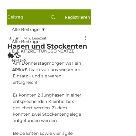
Beitrag
Registrieren
Alle Beiträge
18. Juni
1 Min. Lesezeit
Alle Beiträge
Hasen und Stockenten
DIE KITZRETTUNGSEINSÄTZE
🐇🦆
NEUES
Am Donnerstagmorgen war ein 
kleines Team von uns wieder im 
ARTIKEL
Einsatz - und sie waren 
erfolgreich!
Es konnten 2 Junghasen in einer 
entsprechenden Kleintierbox 
gesichert werden. Zudem 
konnten zwei Stockentengelege 
aufgefunden werden.
Beide Enten sowie vier agile 