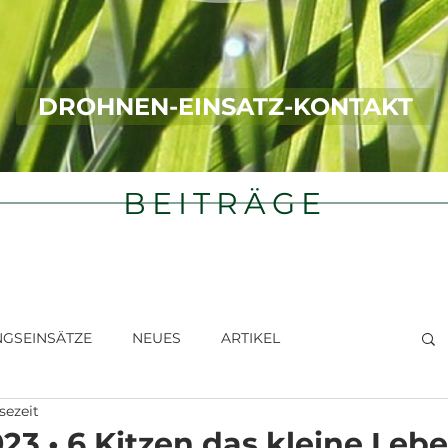
DROHNEN-EINSATZ-KONTAKT
BEITRÄGE
NGSEINSÄTZE
NEUES
ARTIKEL
sezeit
023 • 6 Kitzen das kleine Leb