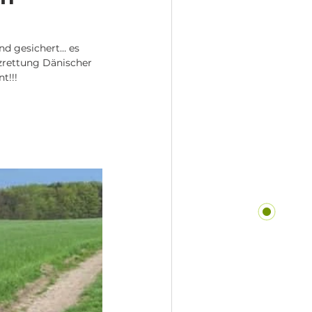
nd gesichert… es 
tzrettung Dänischer 
t!!! 