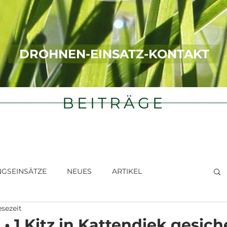
DROHNEN-EINSATZ-KONTAKT
BEITRÄGE
NGSEINSÄTZE
NEUES
ARTIKEL
esezeit
 • 1 Kitz in Kattendiek gesich