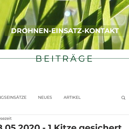
DROHNEN-EINSATZ-KONTAKT
BEITRÄGE
NGSEINSÄTZE
NEUES
ARTIKEL
esezeit
8.05.2020 - 1 Kitze gesichert