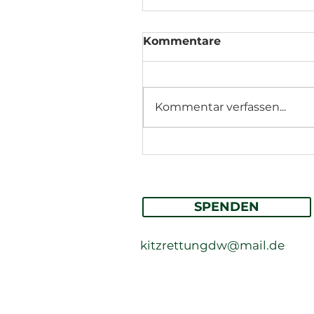
Kommentare
Kommentar verfassen...
Wir haben die 100
geknackt! 🦌
SPENDEN
kitzrettungdw@mail.de