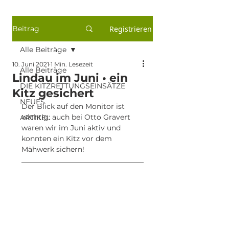
Beitrag
Registrieren
Alle Beiträge
10. Juni 2021
1 Min. Lesezeit
Alle Beiträge
Lindau im Juni • ein
DIE KITZRETTUNGSEINSÄTZE
Kitz gesichert
NEUES
Der Blick auf den Monitor ist 
wichtig: auch bei Otto Gravert 
ARTIKEL
waren wir im Juni aktiv und 
konnten ein Kitz vor dem 
Mähwerk sichern!