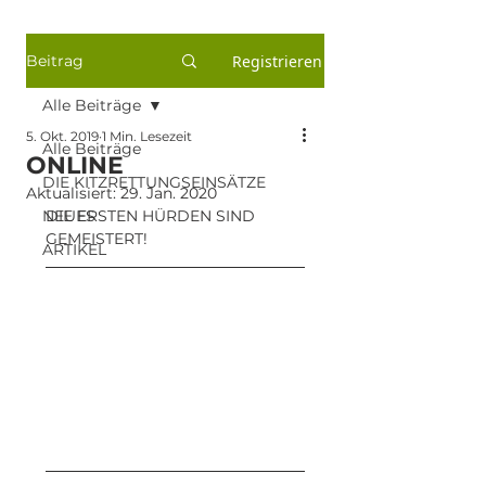
Beitrag
Registrieren
Alle Beiträge
5. Okt. 2019
1 Min. Lesezeit
Alle Beiträge
ONLINE
DIE KITZRETTUNGSEINSÄTZE
Aktualisiert:
29. Jan. 2020
NEUES
DIE ERSTEN HÜRDEN SIND 
GEMEISTERT!
ARTIKEL